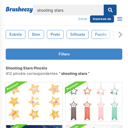
echar
Entrar
Inscreva-se
Estrela
Dom
Preto
Silhueta
Fundo
Explo
Filters
Shooting Stars Pincéis
412 pincéis correspondentes
shooting stars