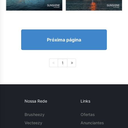
Próxima página
1
Nossa Rede
Links
Brusheezy
Ofertas
Vecteezy
Anunciantes