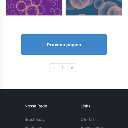
Próxima página
1
Nossa Rede
Links
Brusheezy
Ofertas
Vecteezy
Anunciantes