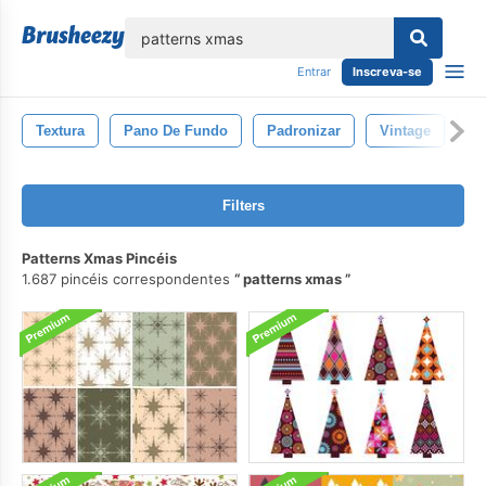
echar
Entrar
Inscreva-se
Textura
Pano De Fundo
Padronizar
Vintage
De
Filters
Patterns Xmas Pincéis
1.687 pincéis correspondentes
patterns xmas