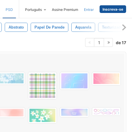
Inscreva-se
PSD
Português
Assine Premium
Entrar
Abstrato
Papel De Parede
Aquarela
Texturizado
de 17
1