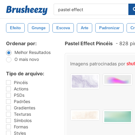
Efeito
Grunge
Escova
Arte
Padronizar
Cr
Ordenar por:
Pastel Effect Pincéis
-
828 pi
Melhor Resultados
O mais novo
Imagens patrocinadas por
Tipo de arquivo:
Pincéis
Actions
PSDs
Padrões
Gradientes
Texturas
Símbolos
Formas
Styles