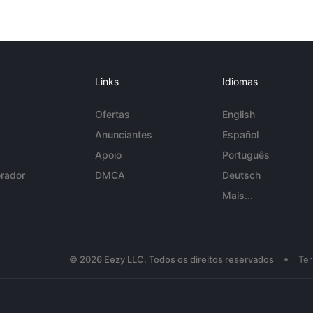
Links
Idiomas
Ofertas
English
Anunciantes
Español
Apoio
Português
rador
DMCA
Deutsch
Mais...
•
© 2026 Eezy LLC. Todos os direitos reservados
Te