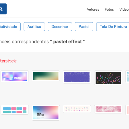
Vetores
Fotos
Vídeo
iatividade
Acrílico
Desenhar
Pastel
Tela De Pintura
ncéis correspondentes
pastel effect