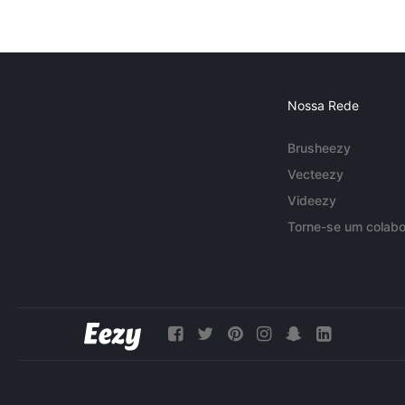
Nossa Rede
Brusheezy
Vecteezy
Videezy
Torne-se um colabo