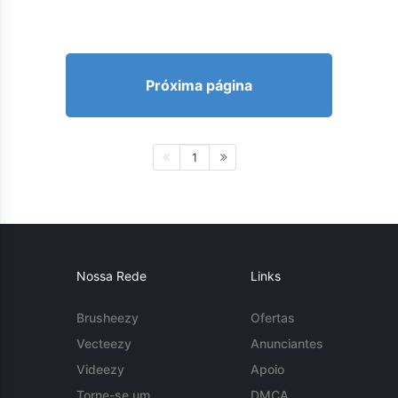
Próxima página
1
Nossa Rede
Links
Brusheezy
Ofertas
Vecteezy
Anunciantes
Videezy
Apoio
Torne-se um
DMCA