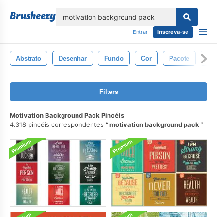
echar
Entrar
Inscreva-se
Abstrato
Desenhar
Fundo
Cor
Pacote
Lu
Filters
Motivation Background Pack Pincéis
4.318 pincéis correspondentes
motivation background pack