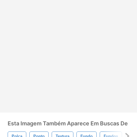
Esta Imagem Também Aparece Em Buscas De
Polca
Ponto
Textura
Fundo
Fundos
Pap