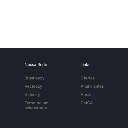
Nossa Rede
Links
Brusheezy
Ofertas
Vecteezy
Anunciantes
Videezy
Apoio
Torne-se um
DMCA
colaborador