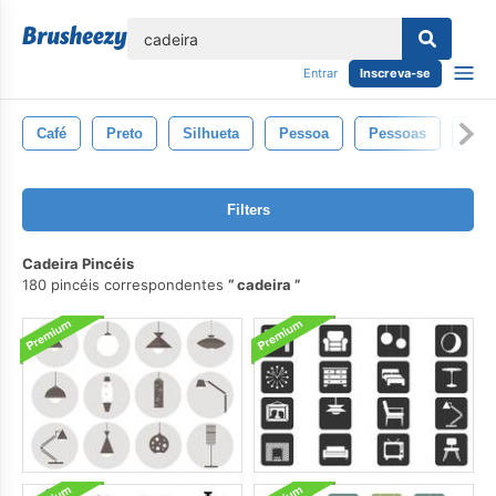
echar
Entrar
Inscreva-se
Café
Preto
Silhueta
Pessoa
Pessoas
Ho
Filters
Cadeira Pincéis
180 pincéis correspondentes
cadeira