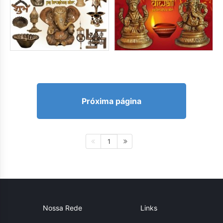
Próxima página
1
Nossa Rede
Links