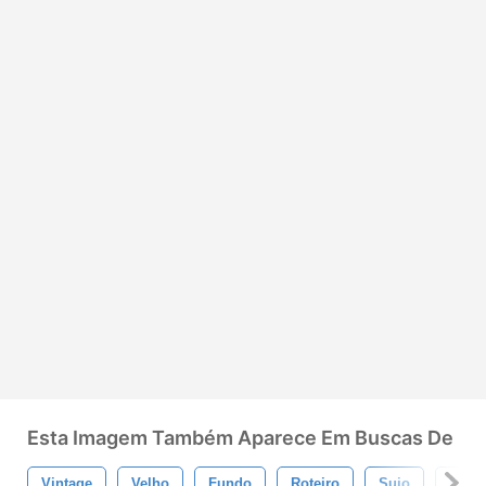
Esta Imagem Também Aparece Em Buscas De
Vintage
Velho
Fundo
Roteiro
Sujo
Dese