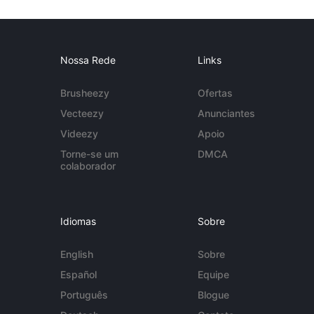
Nossa Rede
Links
Brusheezy
Ofertas
Vecteezy
Anunciantes
Videezy
Apoio
Torne-se um
DMCA
colaborador
Idiomas
Sobre
English
Sobre
Español
Equipe
Português
Blogue