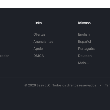
Links
Idiomas
Ofertas
English
Anunciantes
Español
Apoio
Português
rador
DMCA
Deutsch
Mais...
•
© 2026 Eezy LLC. Todos os direitos reservados
Te