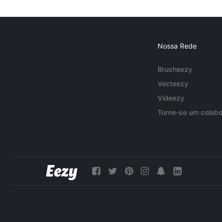
Nossa Rede
Brusheezy
Vecteezy
Videezy
Torne-se um colabo