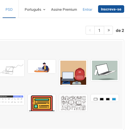
Inscreva-se
PSD
Português
Assine Premium
Entrar
de 2
1