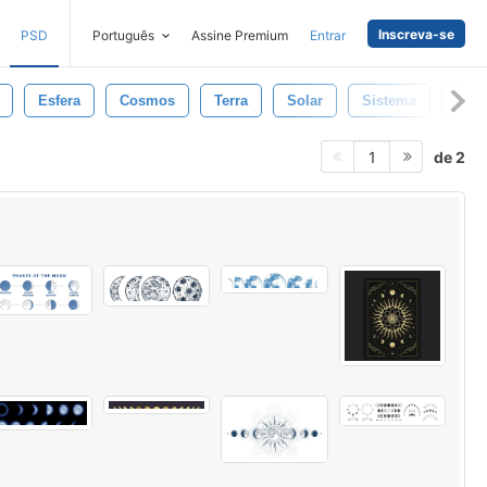
Inscreva-se
PSD
Português
Assine Premium
Entrar
Esfera
Cosmos
Terra
Solar
Sistema
Dom
de 2
1