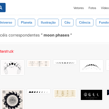
Vetores
Fotos
Vídeo
Universo
Planeta
Ilustração
Céu
Ciência
Fundo
ncéis correspondentes
moon phases