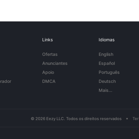
Links
Idiomas
Ofertas
English
Anunciantes
Español
Apoio
Português
rador
DMCA
Deutsch
Mais...
•
© 2026 Eezy LLC. Todos os direitos reservados
Te