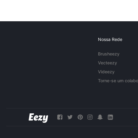
Nossa Rede
Brusheezy
Vecteezy
Videezy
Torne-se um colabo