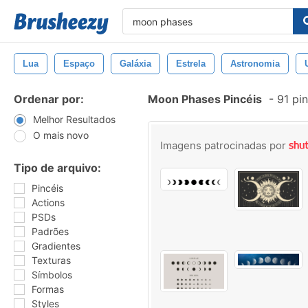
Lua
Espaço
Galáxia
Estrela
Astronomia
Ordenar por:
Moon Phases Pincéis
-
91 pi
Melhor Resultados
O mais novo
Imagens patrocinadas por
Tipo de arquivo:
Pincéis
Actions
PSDs
Padrões
Gradientes
Texturas
Símbolos
Formas
Styles