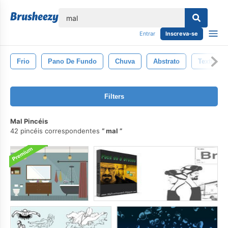
echar
Entrar
Inscreva-se
Frio
Pano De Fundo
Chuva
Abstrato
Textura
Filters
Mal Pincéis
42 pincéis correspondentes
mal