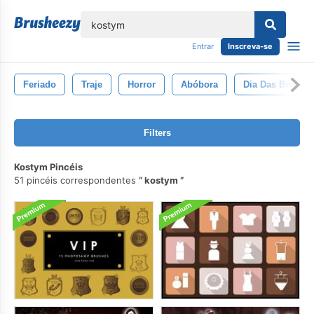
echar
Entrar
Inscreva-se
Feriado
Traje
Horror
Abóbora
Dia Das Bruxas
Filters
Kostym Pincéis
51 pincéis correspondentes
kostym