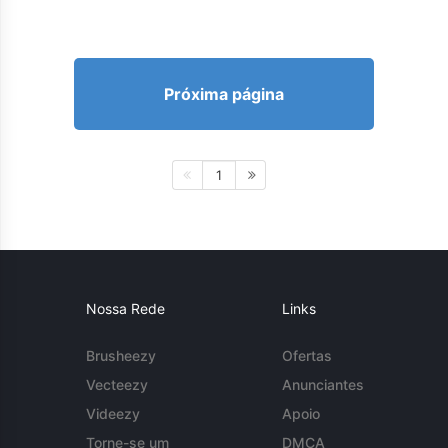
Próxima página
1
Nossa Rede
Links
Brusheezy
Ofertas
Vecteezy
Anunciantes
Videezy
Apoio
Torne-se um
DMCA