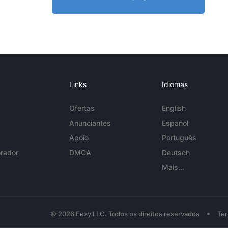
Links
Idiomas
Ofertas
English
Anunciantes
Español
Apoio
Português
rador
DMCA
Deutsch
Mais...
•
© 2026 Eezy LLC. Todos os direitos reservados
Te