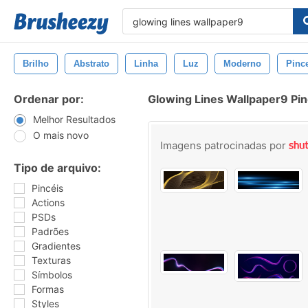
Brilho
Abstrato
Linha
Luz
Moderno
Pinc
Ordenar por:
Glowing Lines Wallpaper9 Pin
Melhor Resultados
O mais novo
Imagens patrocinadas por
Tipo de arquivo:
Pincéis
Actions
PSDs
Padrões
Gradientes
Texturas
Símbolos
Formas
Styles