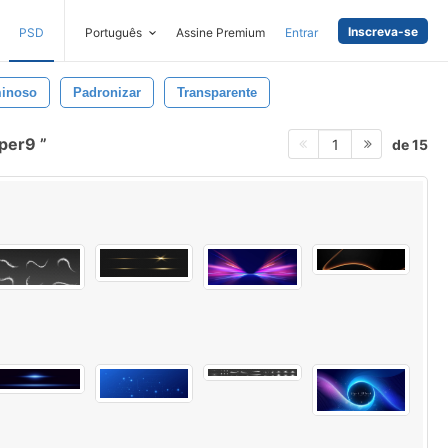
Inscreva-se
PSD
Português
Assine Premium
Entrar
inoso
Padronizar
Transparente
aper9
de 15
1