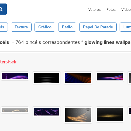
Vetores
Fotos
Vídeo
eis
Textura
Gráfico
Estilo
Papel De Parede
Lum
céis
-
764 pincéis correspondentes
glowing lines wallp