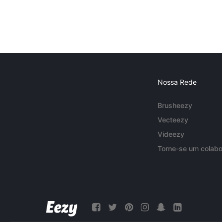
Nossa Rede
Brusheezy
Vecteezy
Videezy
Torne-se um colabo