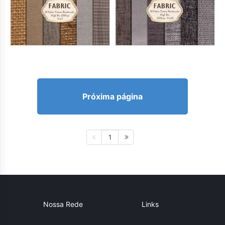
Próxima página
1
Nossa Rede
Links