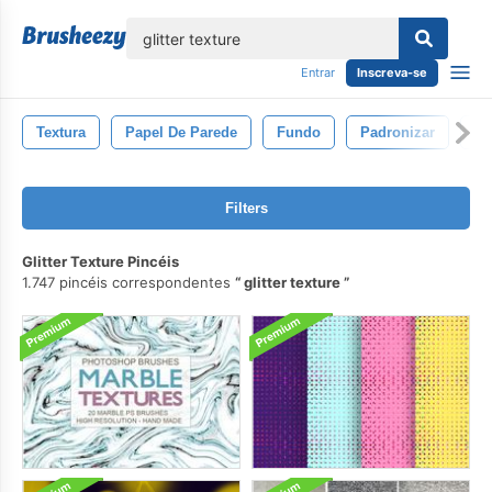
echar
Entrar
Inscreva-se
Textura
Papel De Parede
Fundo
Padronizar
Ve
Filters
Glitter Texture Pincéis
1.747 pincéis correspondentes
glitter texture