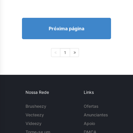
Próxima página
1
Nossa Rede
Links
Brusheezy
Ofertas
Vecteezy
Anunciantes
Videezy
Apoio
Torne-se um
DMCA