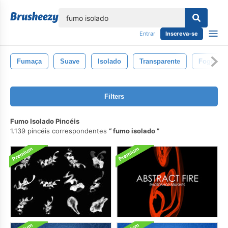
echar
Entrar
Inscreva-se
Fumaça
Suave
Isolado
Transparente
Fogo
Filters
Fumo Isolado Pincéis
1.139 pincéis correspondentes
fumo isolado