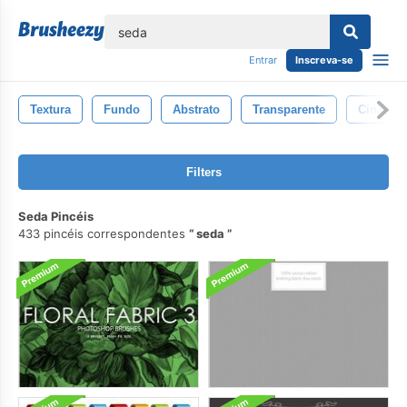
echar
Entrar
Inscreva-se
Textura
Fundo
Abstrato
Transparente
Cinzent
Filters
Seda Pincéis
433 pincéis correspondentes
seda