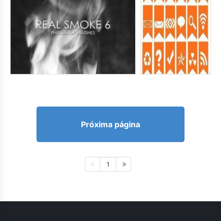
Próxima página
1