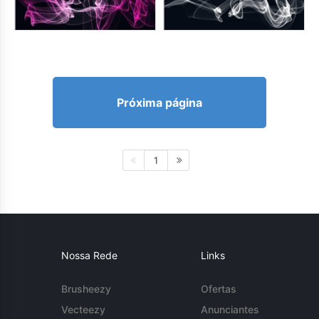
Próxima página
1
Nossa Rede
Links
Brusheezy
Ofertas
Vecteezy
Anunciantes