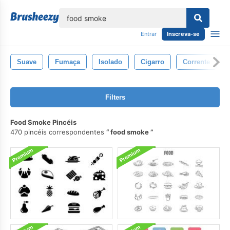
echar
Entrar
Inscreva-se
Suave
Fumaça
Isolado
Cigarro
Corrente
Filters
Food Smoke Pincéis
470 pincéis correspondentes
food smoke