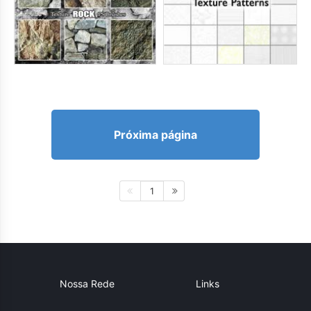
Próxima página
1
Nossa Rede
Links