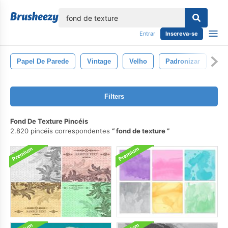
echar
Entrar
Inscreva-se
Papel De Parede
Vintage
Velho
Padronizar
De
Filters
Fond De Texture Pincéis
2.820 pincéis correspondentes
fond de texture