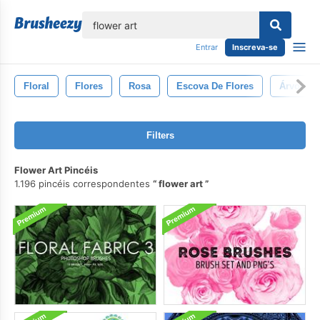
echar
Entrar
Inscreva-se
Floral
Flores
Rosa
Escova De Flores
Árvore
Filters
Flower Art Pincéis
1.196 pincéis correspondentes
flower art