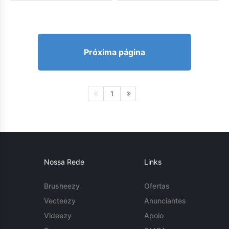
Próxima página
1
Nossa Rede
Links
Brusheezy
Ofertas
Vecteezy
Anunciantes
Videezy
Apoio