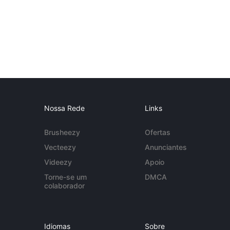
Nossa Rede
Links
Brusheezy
Ofertas
Vecteezy
Anunciantes
Videezy
Apoio
Torne-se um
DMCA
colaborador
Idiomas
Sobre