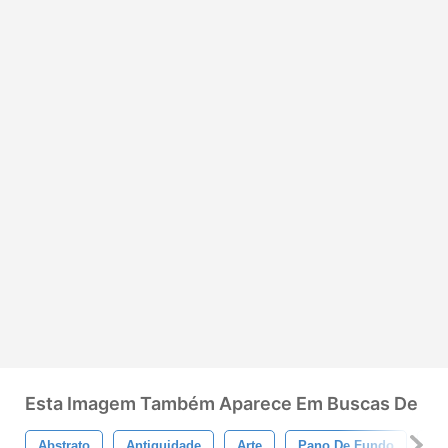
Esta Imagem Também Aparece Em Buscas De
Abstrato
Antiguidade
Arte
Pano De Fundo
Fu