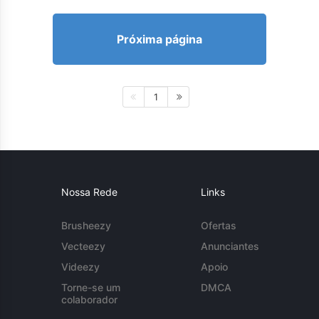
Próxima página
1
Nossa Rede
Links
Brusheezy
Ofertas
Vecteezy
Anunciantes
Videezy
Apoio
Torne-se um
DMCA
colaborador