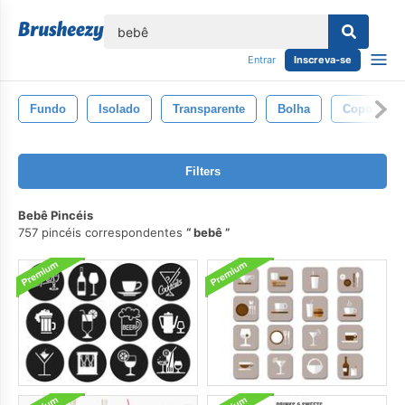
echar
Entrar
Inscreva-se
Fundo
Isolado
Transparente
Bolha
Copo
Filters
Bebê Pincéis
757 pincéis correspondentes
bebê