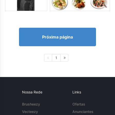
Próxima página
1
Nossa Rede
Links
Brusheezy
Ofertas
Vecteezy
Anunciantes