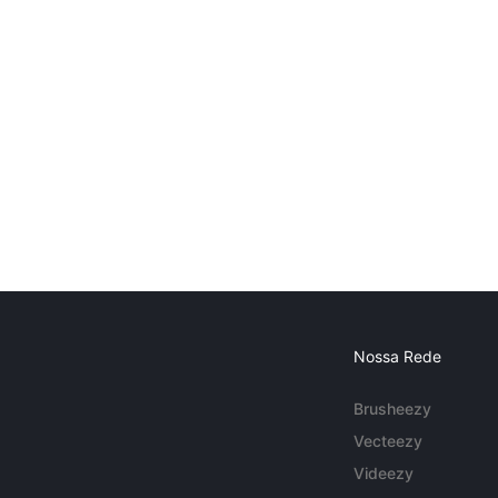
Nossa Rede
Brusheezy
Vecteezy
Videezy