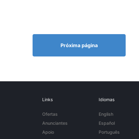
Próxima página
Links
Idiomas
Ofertas
English
Anunciantes
Español
Apoio
Português