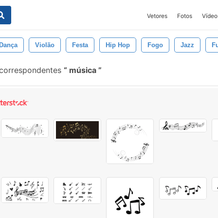
Vetores
Fotos
Vídeo
Dança
Violão
Festa
Hip Hop
Fogo
Jazz
F
 correspondentes
música