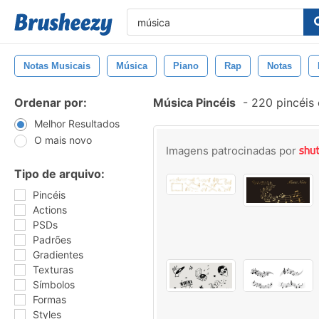
Notas Musicais
Música
Piano
Rap
Notas
Ordenar por:
Música Pincéis
-
220 pincéis
Melhor Resultados
O mais novo
Imagens patrocinadas por
Tipo de arquivo:
Pincéis
Actions
PSDs
Padrões
Gradientes
Texturas
Símbolos
Formas
Styles