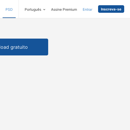
Inscreva-se
PSD
Português
Assine Premium
Entrar
oad gratuito