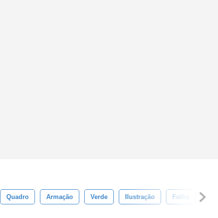
Quadro
Armação
Verde
Ilustração
Folha
Nat