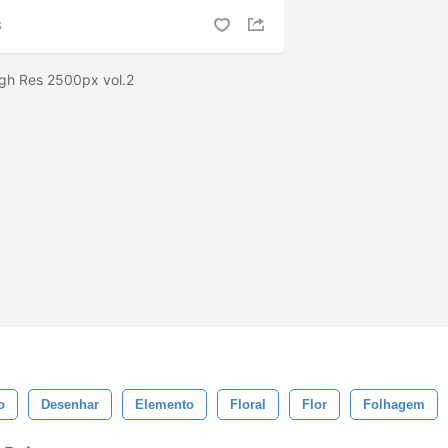
S
igh Res 2500px vol.2
o
Desenhar
Elemento
Floral
Flor
Folhagem