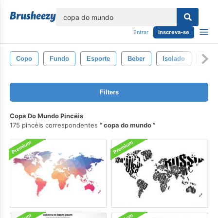
echar
Entrar
Inscreva-se
Copo
Fundo
Esporte
Beber
Isolado
Café
Filters
Copa Do Mundo Pincéis
175 pincéis correspondentes
copa do mundo