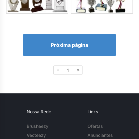
Próxima página
1
Nossa Rede
Links
Brusheezy
Ofertas
Vecteezy
Anunciantes