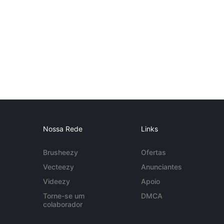
Nossa Rede
Links
Brusheezy
Ofertas
Vecteezy
Anunciantes
Videezy
Apoio
Torne-se um
DMCA
colaborador