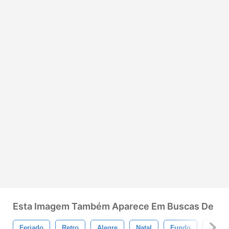
Esta Imagem Também Aparece Em Buscas De
Feriado
Retro
Alegre
Natal
Fundo
Feliz 