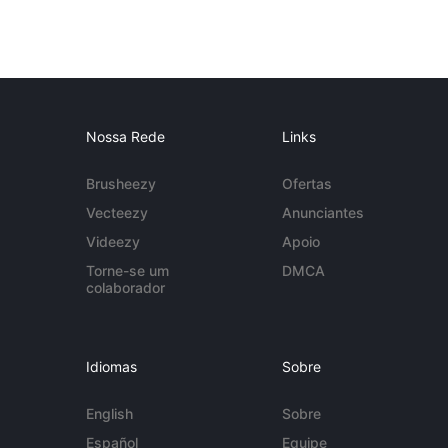
Nossa Rede
Links
Brusheezy
Ofertas
Vecteezy
Anunciantes
Videezy
Apoio
Torne-se um
DMCA
colaborador
Idiomas
Sobre
English
Sobre
Español
Equipe