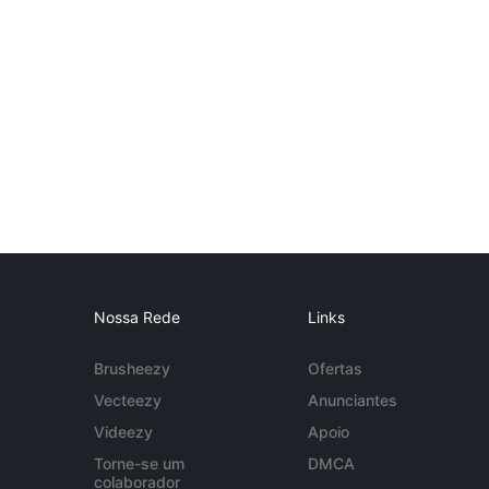
Nossa Rede
Links
Brusheezy
Ofertas
Vecteezy
Anunciantes
Videezy
Apoio
Torne-se um
DMCA
colaborador