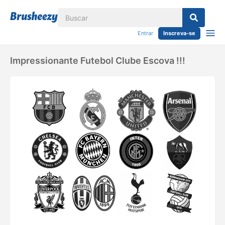
Entrar
Inscreva-se
Impressionante Futebol Clube Escova !!!