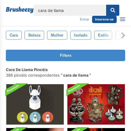
echar
Entrar
Inscreva-se
Cara
Beleza
Mulher
Isolado
Estilo
Masca
Filters
Cara De Llama Pincéis
386 pincéis correspondentes
cara de llama