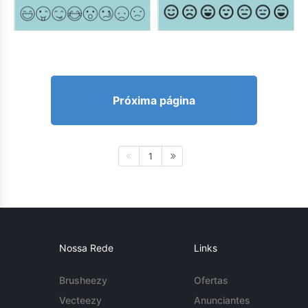
Próxima página
1
Nossa Rede
Links
Brusheezy
Ofertas
Vecteezy
Anunciantes