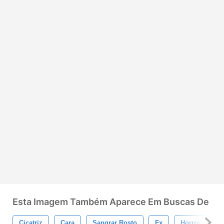
Esta Imagem Também Aparece Em Buscas De
Cicatriz
Cara
Sangrar Rosto
Fx
Horror
M