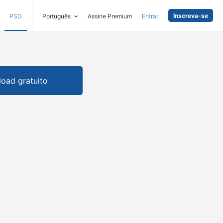
Inscreva-se
PSD
Português
Assine Premium
Entrar
oad gratuito