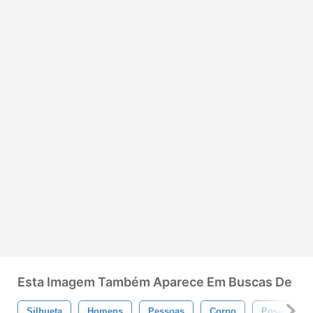
Esta Imagem Também Aparece Em Buscas De
Silhueta
Homens
Pessoas
Corpo
Pose
R