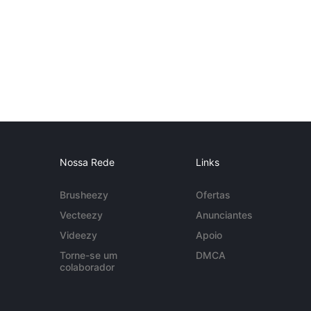
Nossa Rede
Links
Brusheezy
Ofertas
Vecteezy
Anunciantes
Videezy
Apoio
Torne-se um
DMCA
colaborador