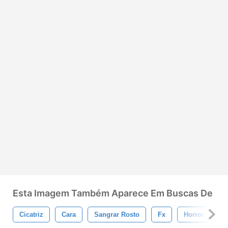
Esta Imagem Também Aparece Em Buscas De
Cicatriz
Cara
Sangrar Rosto
Fx
Horror
T