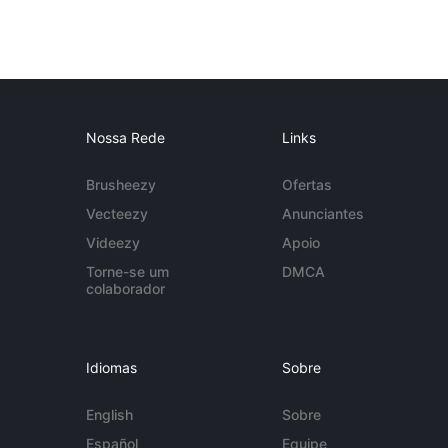
Nossa Rede
Links
Brusheezy
Ofertas
Vecteezy
Anunciantes
Videezy
Apoio
Torne-se um
DMCA
colaborador
Idiomas
Sobre
English
Sobre
Español
Equipe