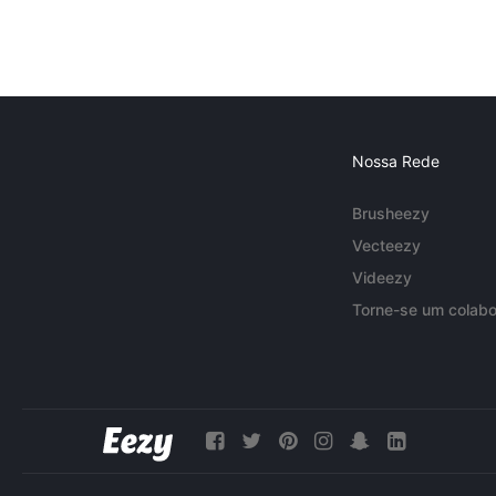
Nossa Rede
Brusheezy
Vecteezy
Videezy
Torne-se um colabo