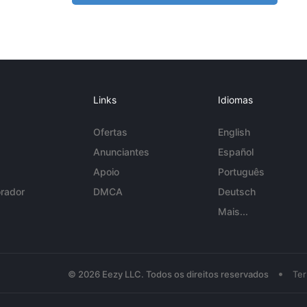
Links
Idiomas
Ofertas
English
Anunciantes
Español
Apoio
Português
rador
DMCA
Deutsch
Mais...
•
© 2026 Eezy LLC. Todos os direitos reservados
Te