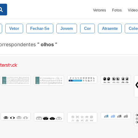
Vetores
Fotos
Vídeo
Vetor
Fechar-Se
Jovem
Cor
Atraente
Cole
correspondentes
olhos