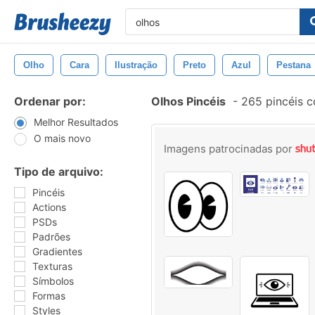
Olho
Cara
Ilustração
Preto
Azul
Pestana
Ordenar por:
Olhos Pincéis
-
265 pincéis 
Melhor Resultados
O mais novo
Imagens patrocinadas por
Tipo de arquivo:
Pincéis
Actions
PSDs
Padrões
Gradientes
Texturas
Símbolos
Formas
Styles