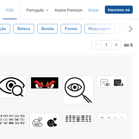
Inscreva-se
PSD
Português
Assine Premium
Entrar
ção
Beleza
Bonita
Forma
Maquiagem
Castanh
de 5
1