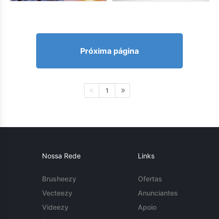
Próxima página
1
Nossa Rede
Links
Brusheezy
Ofertas
Vecteezy
Anunciantes
Videezy
Apoio