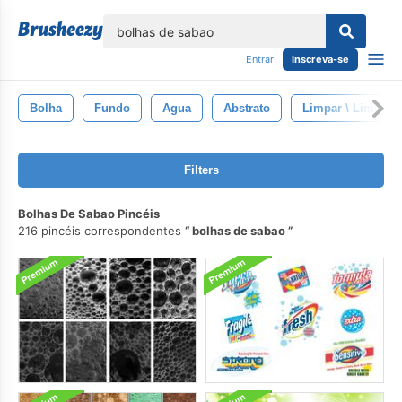
echar
Entrar
Inscreva-se
Bolha
Fundo
Agua
Abstrato
Limpar \ Limpo
Filters
Bolhas De Sabao Pincéis
216 pincéis correspondentes
bolhas de sabao