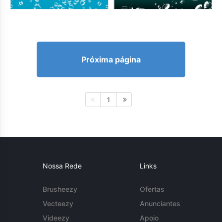
Próxima página
1
Nossa Rede
Links
Brusheezy
Ofertas
Vecteezy
Anunciantes
Videezy
Apoio