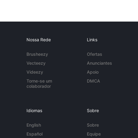
Nossa Rede
Links
Brusheezy
Ofertas
Vecteezy
Anunciantes
Videezy
Apoio
Torne-se um
DMCA
colaborador
Idiomas
Sobre
English
Sobre
Español
Equipe