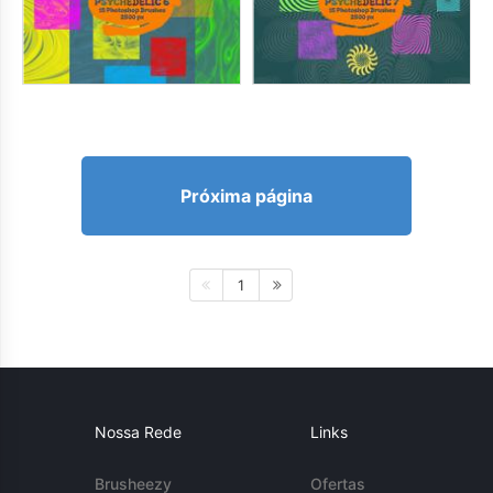
Próxima página
1
Nossa Rede
Links
Brusheezy
Ofertas