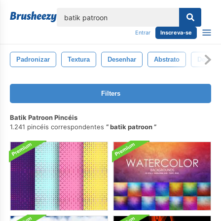
echar
Entrar
Inscreva-se
Padronizar
Textura
Desenhar
Abstrato
Decora
Filters
Batik Patroon Pincéis
1.241 pincéis correspondentes
batik patroon