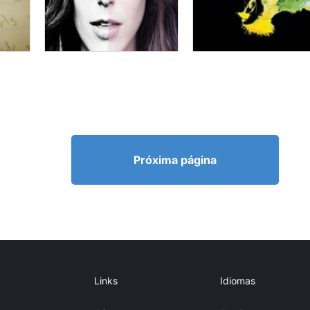
Próxima página
Links
Idiomas