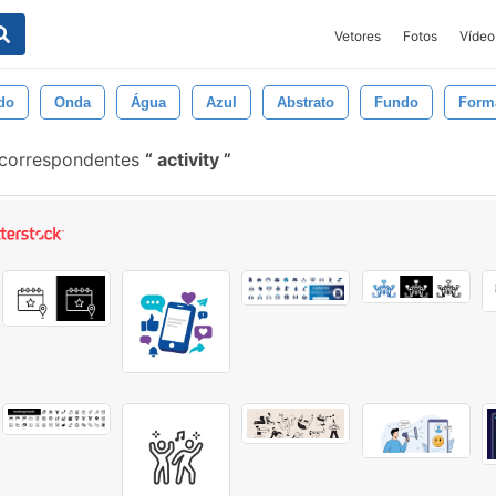
Vetores
Fotos
Vídeo
do
Onda
Água
Azul
Abstrato
Fundo
Form
 correspondentes
activity