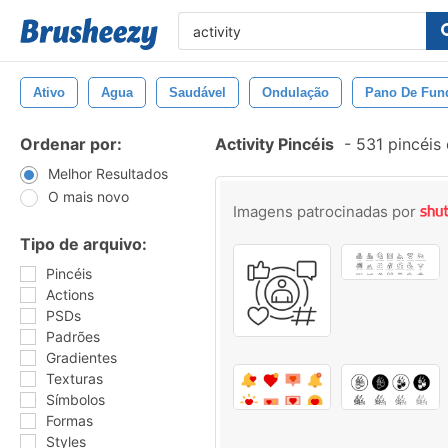
Ativo
Agua
Saudável
Ondulação
Pano De Fun
Ordenar por:
Activity Pincéis
-
531 pincéis
Melhor Resultados
O mais novo
Imagens patrocinadas por
Tipo de arquivo:
Pincéis
Actions
PSDs
Padrões
Gradientes
Texturas
Símbolos
Formas
Styles