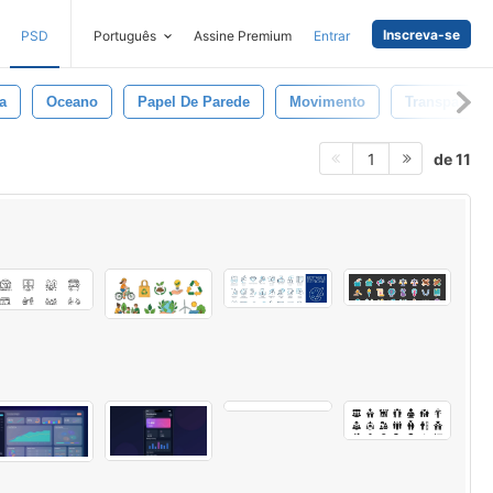
Inscreva-se
PSD
Português
Assine Premium
Entrar
a
Oceano
Papel De Parede
Movimento
Transparente
de 11
1