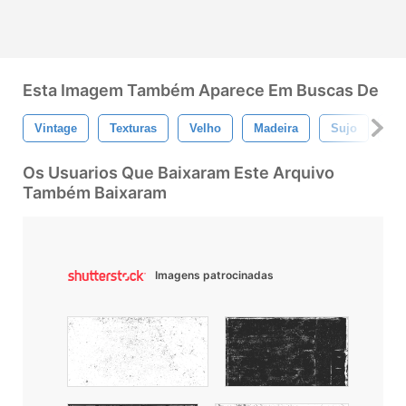
Esta Imagem Também Aparece Em Buscas De
Vintage
Texturas
Velho
Madeira
Sujo
De
Os Usuarios Que Baixaram Este Arquivo
Também Baixaram
Imagens patrocinadas