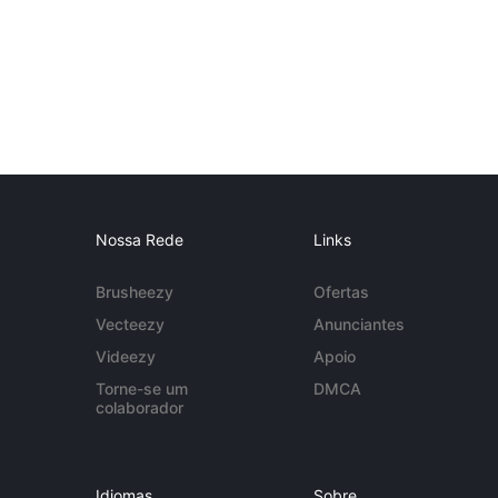
Nossa Rede
Links
Brusheezy
Ofertas
Vecteezy
Anunciantes
Videezy
Apoio
Torne-se um
DMCA
colaborador
Idiomas
Sobre