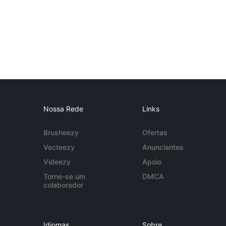
Nossa Rede
Links
Brusheezy
Ofertas
Vecteezy
Anunciantes
Videezy
Apoio
Torne-se um
DMCA
colaborador
Idiomas
Sobre