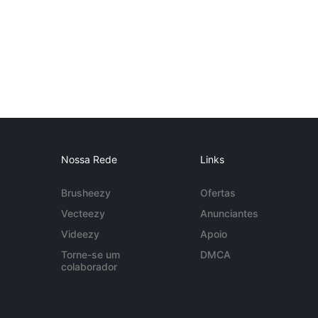
Nossa Rede
Links
Brusheezy
Ofertas
Vecteezy
Anunciantes
Videezy
Apoio
Torne-se um
DMCA
colaborador