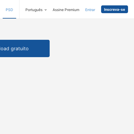
Inscreva-se
PSD
Português
Assine Premium
Entrar
oad gratuito