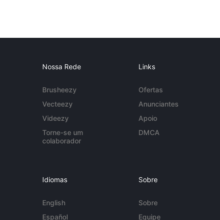
Nossa Rede
Links
Brusheezy
Ofertas
Vecteezy
Anunciantes
Videezy
Apoio
Torne-se um
DMCA
colaborador
Idiomas
Sobre
English
Sobre
Español
Equipe