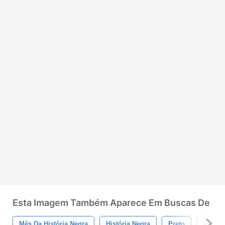
Esta Imagem Também Aparece Em Buscas De
Mês Da História Negra
História Negra
Preto
Améric