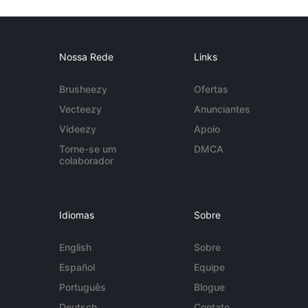
Nossa Rede
Links
Brusheezy
Ofertas
Vecteezy
Anunciantes
Videezy
Apoio
Torne-se um
DMCA
colaborador
Idiomas
Sobre
English
Sobre
Español
Equipe
Português
Blogue
Deutsch
Contato