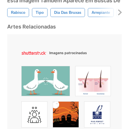
Esta Imagem Também Aparece Em Buscas De
Rabisco
Tipo
Dia Das Bruxas
Arrepiante
Tipo
Artes Relacionadas
Imagens patrocinadas