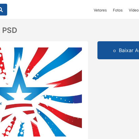
Vetores
Fotos
Vídeo
t PSD
Baixar A