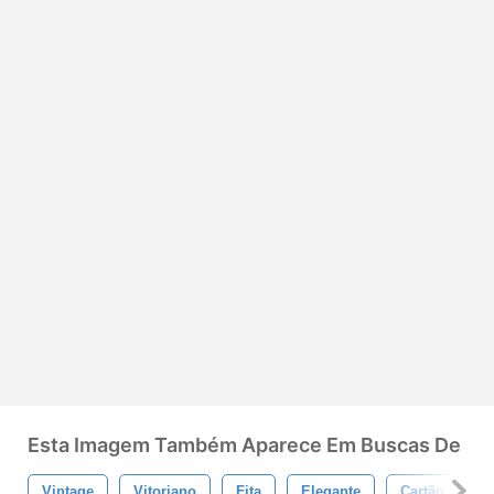
Esta Imagem Também Aparece Em Buscas De
Vintage
Vitoriano
Fita
Elegante
Cartão
Q