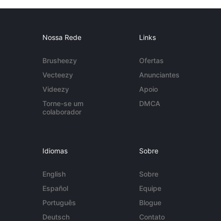
Nossa Rede
Links
Brusheezy
Ofertas
Vecteezy
Anunciantes
Videezy
Apoio
Torne-se um
DMCA
colaborador
Idiomas
Sobre
English
Sobre
Español
Equipe
Português
Blogue
Deutsch
Contato