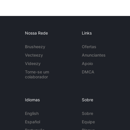
Nossa Rede
Links
Brusheezy
Ofertas
Vecteezy
Anunciantes
Videezy
Apoio
Torne-se um
DMCA
colaborador
Idiomas
Sobre
English
Sobre
Español
Equipe