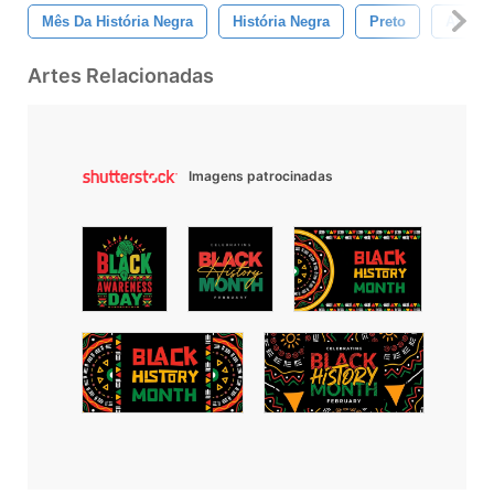
Mês Da História Negra
História Negra
Preto
Afro-A
Artes Relacionadas
Imagens patrocinadas