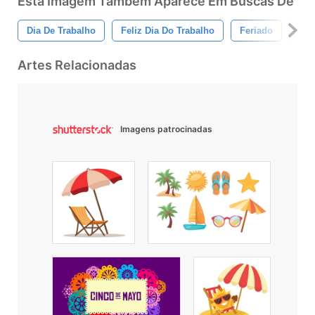
Esta Imagem Também Aparece Em Buscas De
Dia De Trabalho
Feliz Dia Do Trabalho
Feriado
Ban
Artes Relacionadas
Imagens patrocinadas