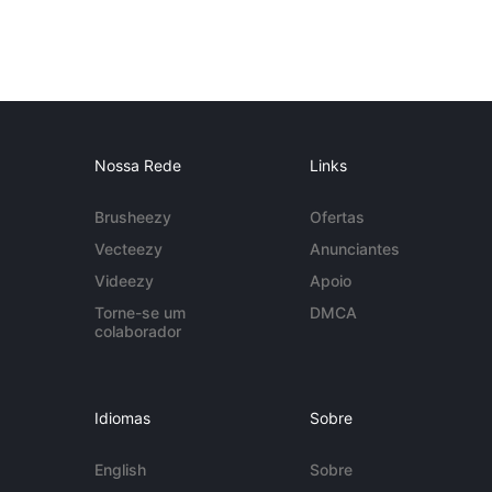
Nossa Rede
Links
Brusheezy
Ofertas
Vecteezy
Anunciantes
Videezy
Apoio
Torne-se um
DMCA
colaborador
Idiomas
Sobre
English
Sobre