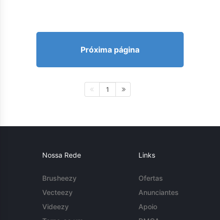
Próxima página
1
Nossa Rede
Links
Brusheezy
Ofertas
Vecteezy
Anunciantes
Videezy
Apoio