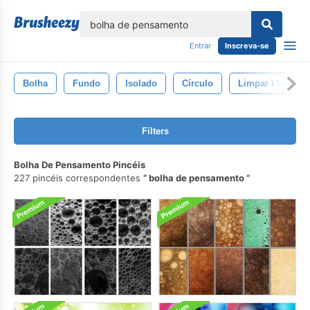
echar
Entrar
Inscreva-se
Bolha
Fundo
Isolado
Círculo
Limpar \ Limpo
Filters
Bolha De Pensamento Pincéis
227 pincéis correspondentes
bolha de pensamento